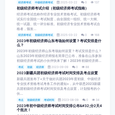
2025-03-22
0
137
经济师考试
中级经济师考试
初级经济师考试介绍（初级经济师考试指南）
经济师考试也称作经济专业技术资格考试。初级经济师考
试实行全国统一考试制度，由全国统一组织、统一大纲、
统一试题、统一评分标准。初级经济专业技术资格考试合
格者，颁发...
2025-03-22
0
168
经济师考试
初级经济师考试
2023年初级经济师山东考场如何设置？考试安排是什
么？
2023年初级经济师山东考场如何设置？考试安排是什么？
山东2023年初级经济师报名简章已公布，准备在山东参加
初级经济师考试的小伙伴快来了解！2023年初级经济师...
2023-09-09
0
88
考试
初级
经济师
2023新疆兵团初级经济师考试时间安排及考点设置
新疆兵团发布了<关于做好兵团2023年度初级、中级经济
专业技术资格考试考务工作的通知>，从中获悉2023新疆
兵团初级经济师考试时间安排及考点设置，计划报考的小
伙...
2023-08-09
0
34
考点
初级经济师
考试时间
2023年初中级经济师考试时间安排公布&#32;分2天4
个批次！