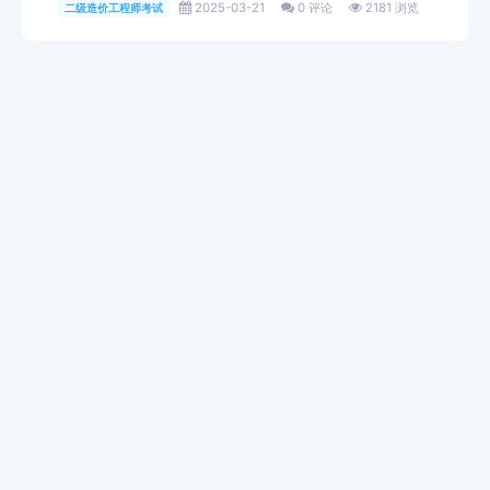
2025-03-21
0 评论
2181 浏览
二级造价工程师考试
热门资讯
贝达少儿英语一节课多少钱？
贝达少儿英语一节课多少钱？家长们咨询最多的就
是价格，今天小编给大家统一答复下这个问题？让
大家对我们贝...
贝达英语怎么试听（贝达英语试听...
贝达英语怎么试听？贝达英语试听流程。因为疫情
原因很多同学想报名线上英语课程，但是又不知道
该怎么选择。...
此地发布关于做好注册消防工程师...
北京市消防救援总队关于做好注册消防工程师继续
教育的通知各消防技术服务机构、有关单位、注册
消防工程师：...
成人英语也“凉凉”这是为何？（...