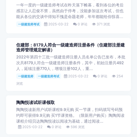
一年一度的一级建造师考试在昨天落下帷幕，看到各位的考后
感言让人忍俊不禁，虽然由于停考，没能参加这次考试，但也
能从各位的交谈中得知不愧是命题老师，年年都能给你惊喜...
2025-03-22
0 评论
371 浏览
一级建造师考试
住建部：8179人符合一级建造师注册条件（住建部注册建
造师管理规定解读）
2022年第四十三批一级建造师注册人员名单公告已发布，本批
次共8179人符合一级建造师注册条件，其中，初始注册共492
人，延续注册770人，增项注册102人，重...
2025-03-22
0 评论
254
一级建造师
一级建造师考试
浏览
陶陶悦读试听课领取
陶陶悦读新用户试听课程9.9元购 买一节课，扫码填写号码预
约即可获得9.9元购 买1节课资格。（限新用户购买）陶陶阅读
课程介绍贝达陶陶悦读以阅读为基础，通过阅读...
2025-03-22
0 评论
596 浏览