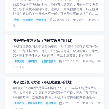
如果在你决定考研的时候，身边有人建议你：考研一定要考名
校，双非院校不值得报考。这种人，如果他很优秀，那么他可
能是在激励你；如果他水平一般，那么他有可能会坑了你。...
2025-03-22
0 评论
201 浏
考研
考研科普
考研择校
览
考研英语复习方法（考研英语复习计划）
考研英语的复习无非是分为单词、阅读理解（包括长难句和完
型）、翻译与写作三部分，只要能搞定这三部分的复习，拿到
70+基本不是什么太大的问题，所以本章节致力让你不是...
2025-03-22
0 评论
考研英语
考研复习
考研英语复习
355 浏览
考研政治复习方法（考研政治复习计划）
考研政治小编建议是最早别早于7月开始，再早了纯是浪费时
间。太早准备，到后面很容易就忘光了不说，还占用复习其他
科目的时间；太晚准备的话，考研政治需要看的内容还是有...
2025-03-22
0 评论
考研政治
考研政治复习
考研复习