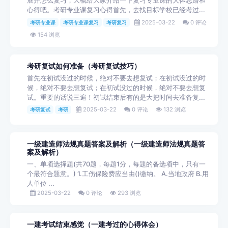
展开怎么复习，大概给大家介绍一下复习专业课的大体思路和
心得吧。考研专业课复习心得首先，去找目标学校已经考过...
2025-03-22
0 评论
考研专业课
考研专业课复习
考研复习
154 浏览
考研复试如何准备（考研复试技巧）
首先在初试没过的时候，绝对不要去想复试；在初试没过的时
候，绝对不要去想复试；在初试没过的时候，绝对不要去想复
试。重要的话说三遍！初试结束后有的是大把时间去准备复...
2025-03-22
0 评论
132 浏览
考研复试
考研
一级建造师法规真题答案及解析（一级建造师法规真题答
案及解析）
一、单项选择题(共70题，每题1分，每题的备选项中，只有一
个最符合题意。) 1.工伤保险费应当由()缴纳。 A.当地政府 B.用
人单位 ...
2025-03-22
0 评论
293 浏览
一建考试结束感觉（一建考过的心得体会）