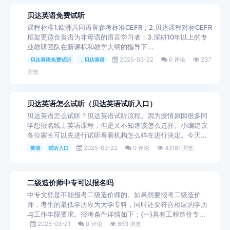
贝达英语免费试听
课程标准1.欧洲共同语言参考标准CEFR；2.贝达课程对标CEFR
框架更适合英语为非母语的语言学习者；3.深耕10年以上的专
业教研团队在新课标和教学大纲的指导下...
2025-03-22
0 评论
237
贝达英语免费试听
，贝达英语
浏览
贝达英语怎么试听（贝达英语试听入口）
贝达英语怎么试听？贝达英语试听流程。因为疫情原因很多同
学想报名线上英语课程，但是又不知道该怎么选择。小编建议
各位家长可以先进行试听看看机构怎么样在进行决定。今天...
2025-03-22
0 评论
43181 浏览
英语
试听入口
二级造价师中专可以报名吗
中专文凭是不能报考二级造价师的。如果想要报考二级造价
师，考生的最低学历应为大学专科，同时还要符合相应的学历
与工作年限要求。报考条件详情如下：(一)具有工程造价专...
2025-03-21
0 评论
663 浏览