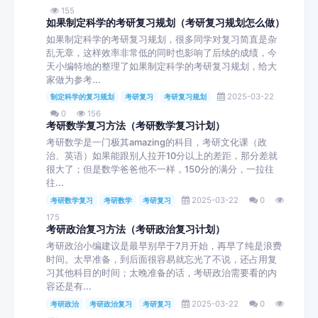
155
如果制定科学的考研复习规划（考研复习规划怎么做）
如果制定科学的考研复习规划，很多同学对复习简直是杂
乱无章，这样效率非常低的同时也影响了后续的成绩，今
天小编特地的整理了如果制定科学的考研复习规划，给大
家做为参考...
2025-03-22
制定科学的复习规划
考研复习
考研复习规划
0
156
考研数学复习方法（考研数学复习计划）
考研数学是一门极其amazing的科目，考研文化课（政
治、英语）如果能跟别人拉开10分以上的差距，那分差就
很大了；但是数学爸爸他不一样，150分的满分，一拉往
往...
2025-03-22
0
考研数学复习
考研数学
考研复习
175
考研政治复习方法（考研政治复习计划）
考研政治小编建议是最早别早于7月开始，再早了纯是浪费
时间。太早准备，到后面很容易就忘光了不说，还占用复
习其他科目的时间；太晚准备的话，考研政治需要看的内
容还是有...
2025-03-22
0
考研政治
考研政治复习
考研复习