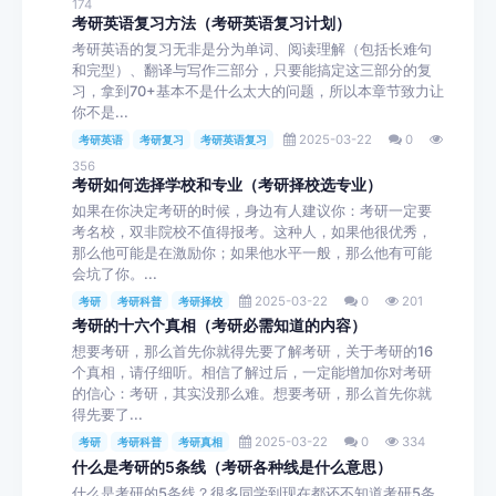
174
考研英语复习方法（考研英语复习计划）
考研英语的复习无非是分为单词、阅读理解（包括长难句
和完型）、翻译与写作三部分，只要能搞定这三部分的复
习，拿到70+基本不是什么太大的问题，所以本章节致力让
你不是...
2025-03-22
0
考研英语
考研复习
考研英语复习
356
考研如何选择学校和专业（考研择校选专业）
如果在你决定考研的时候，身边有人建议你：考研一定要
考名校，双非院校不值得报考。这种人，如果他很优秀，
那么他可能是在激励你；如果他水平一般，那么他有可能
会坑了你。...
2025-03-22
0
201
考研
考研科普
考研择校
考研的十六个真相（考研必需知道的内容）
想要考研，那么首先你就得先要了解考研，关于考研的16
个真相，请仔细听。相信了解过后，一定能增加你对考研
的信心：考研，其实没那么难。想要考研，那么首先你就
得先要了...
2025-03-22
0
334
考研
考研科普
考研真相
什么是考研的5条线（考研各种线是什么意思）
什么是考研的5条线？很多同学到现在都还不知道考研5条