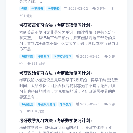
会坑了你。...
2025-03-22
0 评论
考研
考研科普
考研择校
201 浏览
考研英语复习方法（考研英语复习计划）
考研英语的复习无非是分为单词、阅读理解（包括长难句
和完型）、翻译与写作三部分，只要能搞定这三部分的复
习，拿到70+基本不是什么太大的问题，所以本章节致力让
你不是...
2025-03-22
0 评
考研英语
考研复习
考研英语复习
论
356 浏览
考研政治复习方法（考研政治复习计划）
考研政治小编建议是最早别早于7月开始，再早了纯是浪费
时间。太早准备，到后面很容易就忘光了不说，还占用复
习其他科目的时间；太晚准备的话，考研政治需要看的内
容还是有...
2025-03-22
0 评
考研政治
考研政治复习
考研复习
论
174 浏览
考研数学复习方法（考研数学复习计划）
考研数学是一门极其amazing的科目，考研文化课（政