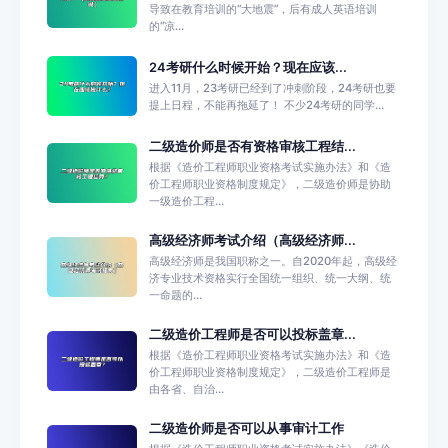
导致在教育培训的“大地震”，后有成人英语培训
的“凉...
24考研什么时候开始？现在应该...
进入11月，23考研已经到了冲刺阶段，24考研也要
提上日程，不能再拖延了！ 不少24考研的同学...
二级造价师是否有资格审核工程结...
根据《造价工程师职业资格考试实施办法》和《造
价工程师职业资格制度规定》，二级造价师是协助
一级造价工程...
高级经济师考试介绍（高级经济师...
高级经济师是我国职称之一。自2020年起，高级经
济专业技术资格实行全国统一组织、统一大纲、统
一命题的...
二级造价工程师是否可以投标盖章...
根据《造价工程师职业资格考试实施办法》和《造
价工程师职业资格制度规定》，二级造价工程师是
由各省、自治...
二级造价师是否可以从事审计工作