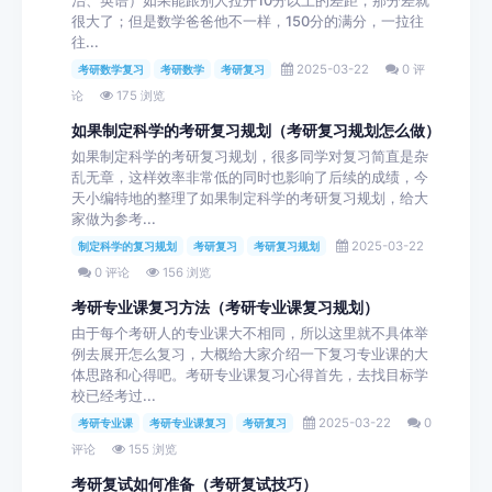
治、英语）如果能跟别人拉开10分以上的差距，那分差就
很大了；但是数学爸爸他不一样，150分的满分，一拉往
往...
2025-03-22
0 评
考研数学复习
考研数学
考研复习
论
175 浏览
如果制定科学的考研复习规划（考研复习规划怎么做）
如果制定科学的考研复习规划，很多同学对复习简直是杂
乱无章，这样效率非常低的同时也影响了后续的成绩，今
天小编特地的整理了如果制定科学的考研复习规划，给大
家做为参考...
2025-03-22
制定科学的复习规划
考研复习
考研复习规划
0 评论
156 浏览
考研专业课复习方法（考研专业课复习规划）
由于每个考研人的专业课大不相同，所以这里就不具体举
例去展开怎么复习，大概给大家介绍一下复习专业课的大
体思路和心得吧。考研专业课复习心得首先，去找目标学
校已经考过...
2025-03-22
0
考研专业课
考研专业课复习
考研复习
评论
155 浏览
考研复试如何准备（考研复试技巧）