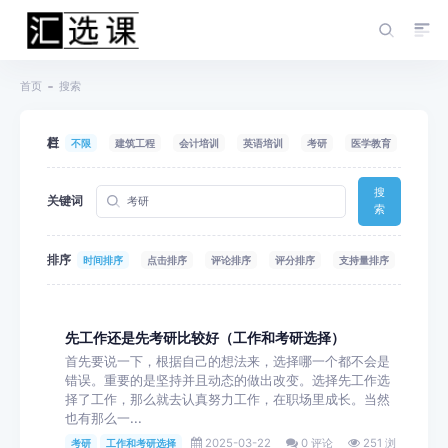
首页
搜索
栏目
不限
建筑工程
会计培训
英语培训
考研
医学教育
搜
关键词
索
排序
时间排序
点击排序
评论排序
评分排序
支持量排序
先工作还是先考研比较好（工作和考研选择）
首先要说一下，根据自己的想法来，选择哪一个都不会是
错误。重要的是坚持并且动态的做出改变。选择先工作选
择了工作，那么就去认真努力工作，在职场里成长。当然
也有那么一...
2025-03-22
0 评论
251 浏
考研
工作和考研选择